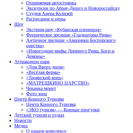
Охраняемая автостоянка
Экскурсии по Абрау-Дюрсо и Новороссийску
Студия Арена Колизей
Расписание и цены
Шоу
Экстрим-шоу «Кубанская пленница»
Феерическое зрелище «Гладиаторы Рима»
Античное зрелище «Амазонки Боспорского
царства»
«Новогодние мифы Древнего Рима. Боги и
Демоны»
Аттракцион парк
«Дом Вверх дном»
«Весёлая ферма»
«Троянский конь»
«МАТРЕШКИНО ЦАРСТВО»
Чеканка монет
Фото зона
Центр Конного Туризма
Центр Конного Туризма
«ЭКО туризм» — Конные прогулки
Детский туризм и отдых
Новости
Медиа
О нашем комплексе