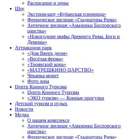
Расписание и цены
Шоу
Экстрим-шоу «Кубанская пленница»
Феерическое зрелище «Гладиаторы Рима»
Античное зрелище «Амазонки Боспорского
царства»
«Новогодние мифы Древнего Рима. Боги и
Демоны»
Аттракцион парк
«Дом Вверх дном»
«Весёлая ферма»
«Троянский конь»
«МАТРЕШКИНО ЦАРСТВО»
Чеканка монет
Фото зона
Центр Конного Туризма
Центр Конного Туризма
«ЭКО туризм» — Конные прогулки
Детский туризм и отдых
Новости
Медиа
О нашем комплексе
Античное зрелище «Амазонки Боспорского
царства»
Феерическое зрелище «Гладиаторы Рима»