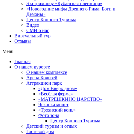
Экстрим-шоу «Кубанская пленница»
«Новогодние мифы Древнего Рима. Боги и
Демоны»
Центр Конного Туризма
Видео
СМИ о нас
Виртуальный тур
Отзывы
Menu
Главная
О нашем курорте
О нашем комплексе
Арена Колизей
Аттракцион парк
«Дом Вверх дном»
«Весёлая ферма»
«МАТРЕШКИНО ЦАРСТВО»
Чеканка монет
«Троянский конь»
Фото зона
Центр Конного Туризма
Детский туризм и отдых
Гостевой дом