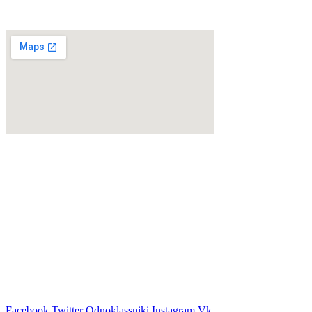
КОНТАКТЫ:
(8617) 65-62-76​
(918) 19-44-077​
г. Новороссийск
район п. Абрау-Дюрсо
(не доезжая до завода
«Абрау-Дюрсо» 4 км.)
kskrussia@mail.ru​
Facebook
Twitter
Odnoklassniki
Instagram
Vk