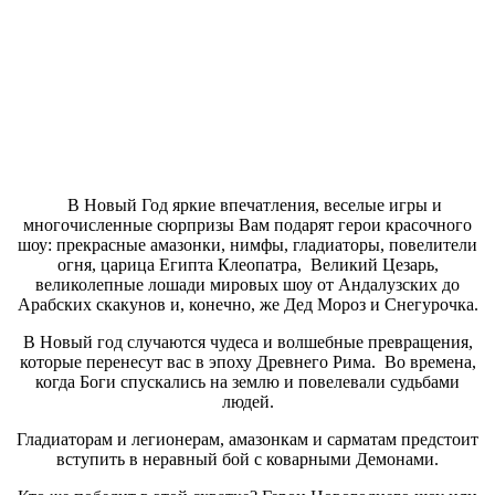
В Новый Год яркие впечатления, веселые игры и
многочисленные сюрпризы Вам подарят герои красочного
шоу: прекрасные амазонки, нимфы, гладиаторы, повелители
огня, царица Египта Клеопатра, Великий Цезарь,
великолепные лошади мировых шоу от Андалузских до
Арабских скакунов и, конечно, же Дед Мороз и Снегурочка.
В Новый год случаются чудеса и волшебные превращения,
которые перенесут вас в эпоху Древнего Рима. Во времена,
когда Боги спускались на землю и повелевали судьбами
людей.
Гладиаторам и легионерам, амазонкам и сарматам предстоит
вступить в неравный бой с коварными Демонами.