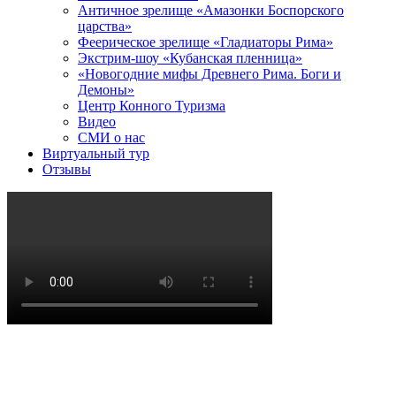
Античное зрелище «Амазонки Боспорского
царства»
Феерическое зрелище «Гладиаторы Рима»
Экстрим-шоу «Кубанская пленница»
«Новогодние мифы Древнего Рима. Боги и
Демоны»
Центр Конного Туризма
Видео
СМИ о нас
Виртуальный тур
Отзывы