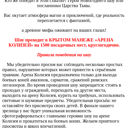
Кто же победит в этой схватке? Герои Новогоднего шоу или
посланники Царства Тьмы.
Вас окутает атмосфера магии и приключений, где реальность
переплетается с фантазией,
а древние мифы оживают на ваших глазах!
Шоу проходит в КРЫТОМ МАНЕЖЕ «АРЕНА
КОЛИЗЕЙ» на 1500 посадочных мест, круглогодично.
Правила поведения на шоу
Мы убедительно просим вас соблюдать несколько простых
правил, нарушение которых может привести к серьёзным
травмам. Арена Колизея предназначена только для выхода
боевых коней амазонок, сарматов, сражений римских
легионеров. Во время проведения шоу запрещается: стоять в
проходах у ограждений, переходить на другие места,
выходить на арену Колизея, курить на трибунах, использовать
световые и шумовые предметы. Убедительная просьба: не
оставляйте без присмотра своих детей. В финале нашего
зрелища у вас будет уникальная возможность
сфотографироваться с главными героями шоу на арене
Колизея и прокатиться на боевых конях. Желаем приятного
просмотра и ярких впечатлений.